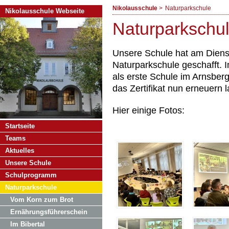
Nikolausschule
Naturparkschule
Nikolausschule Webseite
Naturparkschu
Unsere Schule hat am Dienst
Naturparkschule geschafft. 
als erste Schule im Arnsberg
das Zertifikat nun erneuern 
Hier einige Fotos:
Navigation
Startseite
überspringen
Teams
Aktuelles
Unsere Schule
Schulprogramm
Naturparkschule
Vom Korn zum Brot
Ernährungsführerschein
Im Bibertal