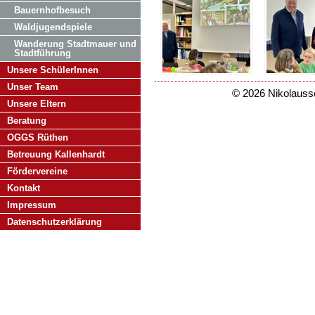
Bauernhofbesuch
Waldjugendspiele
Wanderung Stadtmauer und
Stadtführung
Unsere SchülerInnen
Unser Team
© 2026 Nikolaussc
Unsere Eltern
Beratung
OGGS Rüthen
Betreuung Kallenhardt
Fördervereine
Kontakt
Impressum
Datenschutzerklärung