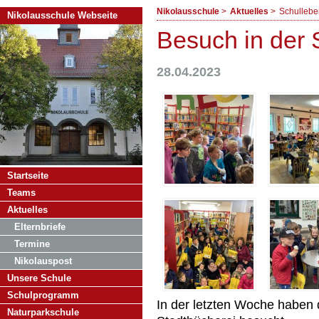
Nikolausschule
Aktuelles
Schullebe
Nikolausschule Webseite
Besuch in der 
28.04.2023
Navigation
Startseite
überspringen
Teams
Aktuelles
Elternbriefe
Termine
Nikolauspost
Unsere Schule
Schulprogramm
In der letzten Woche haben 
Naturparkschule