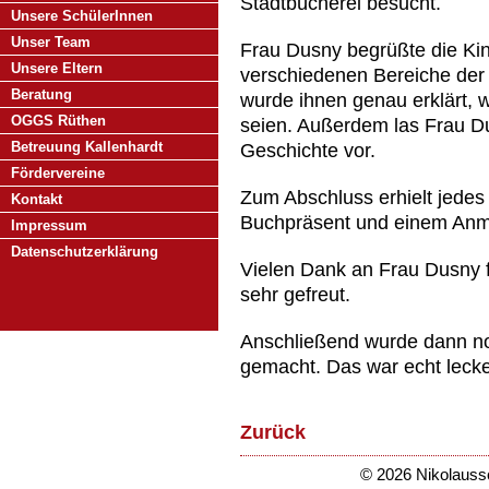
Stadtbücherei besucht.
Unsere SchülerInnen
Unser Team
Frau Dusny begrüßte die Kind
Unsere Eltern
verschiedenen Bereiche der 
Beratung
wurde ihnen genau erklärt, 
OGGS Rüthen
seien. Außerdem las Frau D
Betreuung Kallenhardt
Geschichte vor.
Fördervereine
Zum Abschluss erhielt jedes
Kontakt
Buchpräsent und einem Anmel
Impressum
Datenschutzerklärung
Vielen Dank an Frau Dusny f
sehr gefreut.
Anschließend wurde dann noc
gemacht. Das war echt lecke
Zurück
© 2026 Nikolaussc